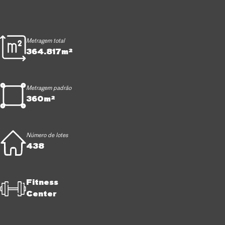
Metragem total
364.817m²
Metragem padrão
360m²
Número de lotes
438
Fitness
Center